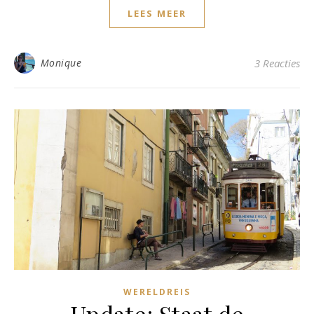
LEES MEER
Monique
3 Reacties
WERELDREIS
Update: Staat de