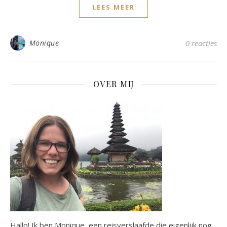
LEES MEER
Monique
0 reacties
OVER MIJ
Hallo! Ik ben Monique, een reisverslaafde die eigenlijk nog