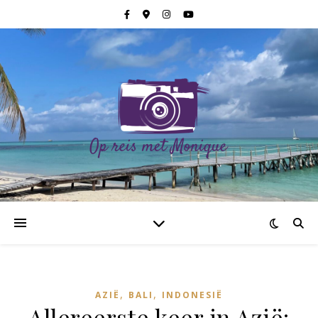
,
,
AZIË
BALI
INDONESIË
Allereerste keer in Azië: